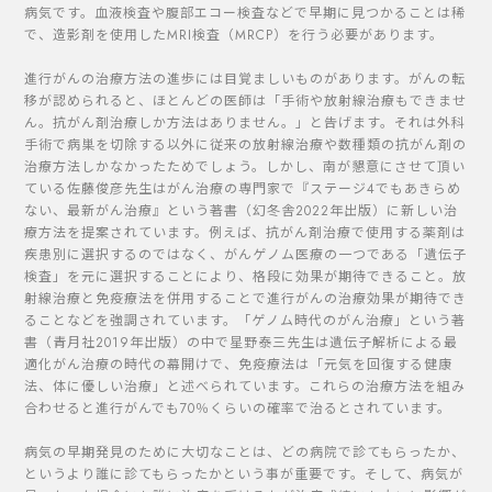
病気です。血液検査や腹部エコー検査などで早期に見つかることは稀
で、造影剤を使用したMRI検査（MRCP）を行う必要があります。
進行がんの治療方法の進歩には目覚ましいものがあります。がんの転
移が認められると、ほとんどの医師は「手術や放射線治療もできませ
ん。抗がん剤治療しか方法はありません。」と告げます。それは外科
手術で病巣を切除する以外に従来の放射線治療や数種類の抗がん剤の
治療方法しかなかったためでしょう。しかし、南が懇意にさせて頂い
ている佐藤俊彦先生はがん治療の専門家で『ステージ4でもあきらめ
ない、最新がん治療』という著書（幻冬舎2022年出版）に新しい治
療方法を提案されています。例えば、抗がん剤治療で使用する薬剤は
疾患別に選択するのではなく、がんゲノム医療の一つである「遺伝子
検査」を元に選択することにより、格段に効果が期待できること。放
射線治療と免疫療法を併用することで進行がんの治療効果が期待でき
ることなどを強調されています。「ゲノム時代のがん治療」という著
書（青月社2019年出版）の中で星野泰三先生は遺伝子解析による最
適化がん治療の時代の幕開けで、免疫療法は「元気を回復する健康
法、体に優しい治療」と述べられています。これらの治療方法を組み
合わせると進行がんでも70％くらいの確率で治るとされています。
病気の早期発見のために大切なことは、どの病院で診てもらったか、
というより誰に診てもらったかという事が重要です。そして、病気が