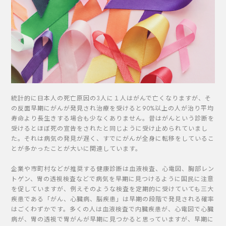
統計的に日本人の死亡原因の3人に１人はがんで亡くなりますが、そ
の反面早期にがんが発見され治療を受けると90%以上の人が治り平均
寿命より長生きする場合も少なくありません。昔はがんという診断を
受けるとほぼ死の宣告をされたと同じように受け止められていまし
た。それは病気の発見が遅く、すでにがんが全身に転移をしているこ
とが多かったことが大いに関連しています。
企業や市町村などが推奨する健康診断は血液検査、心電図、胸部レン
トゲン、胃の透視検査などで病気を早期に見つけるように国民に注意
を促していますが、例えそのような検査を定期的に受けていても三大
疾患である「がん、心臓病、脳疾患」は早期の段階で発見される確率
はごくわずかです。多くの人は血液検査で内臓疾患が、心電図で心臓
病が、胃の透視で胃がんが早期に見つかると思っていますが、早期に