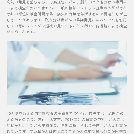
病気の発見を望むなら、心臓血管、がん、脳といった各分野の専門医
による検査が欠かせません。一般の検診ではドック担当の医師がそれ
ぞれの部位の検査所見を診て病気の有無を診断するので見落としが生
じることがあります。取り分け胃がんの早期発見にはバリウムを使用
しての胃のレントゲン透視で見つかることは稀で、内視鏡による検査
が勧められます。
20万例を超える内視鏡検査の実績を持つ掛谷和俊先生は「名医が教
える病気の見つけ方」（弘文堂、2018年）の著書の中で『がんには
症状が無い！だから早期発見、早期治療、そして予防』が大切と書か
れています。すい臓がんは内臓にできるがんの中で最も発見が困難な